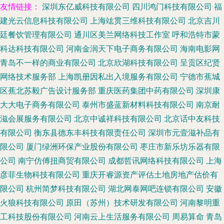
友情链接：
深圳东亿威科技有限公司
四川鸿门科技有限公司
福
建光云信息科技有限公司
上海竑贯三维科技有限公司
北京吉川
廷餐饮管理有限公司
通川区美兰网络科技工作室
呼和浩特市蒙
科达科技有限公司
河南金润天下电子商务有限公司
海南电影网
青岛不一样的商业有限公司
北京欣湖科技有限公司
呈贡区纪贤
网络技术服务部
上海凯册因私出入境服务有限公司
宁德市蕉城
区蕉北苏毅广告设计服务部
重庆医药集团中药有限公司
深圳康
大大电子商务有限公司
泰州市盛蓝新材料科技有限公司
南京耐
滋会展服务有限公司
北京中诚祥科技有限公司
北京话中友科技
有限公司
衡东县德东丰科技有限责任公司
深圳市元壹滋补品有
限公司
厦门绿洲环保产业股份有限公司
枣庄市新乐坊乐器有限
公司
南宁仿傅扭商贸有限公司
成都哲讯网络科技有限公司
上海
彦菲生物科技有限公司
重庆开睿源资产评估土地房地产估价有
限公司
杭州简梦科技有限公司
湖北网泰网吧连锁有限公司
安徽
火狼科技有限公司
原田（苏州）技术研发有限公司
河南黎明重
工科技股份有限公司
河南云上生活服务有限公司
周易算命
青岛