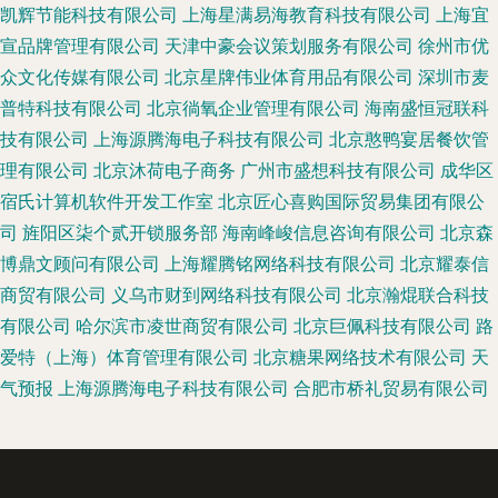
凯辉节能科技有限公司
上海星满易海教育科技有限公司
上海宜
宣品牌管理有限公司
天津中豪会议策划服务有限公司
徐州市优
众文化传媒有限公司
北京星牌伟业体育用品有限公司
深圳市麦
普特科技有限公司
北京徜氧企业管理有限公司
海南盛恒冠联科
技有限公司
上海源腾海电子科技有限公司
北京憨鸭宴居餐饮管
理有限公司
北京沐荷电子商务
广州市盛想科技有限公司
成华区
宿氏计算机软件开发工作室
北京匠心喜购国际贸易集团有限公
司
旌阳区柒个贰开锁服务部
海南峰峻信息咨询有限公司
北京森
博鼎文顾问有限公司
上海耀腾铭网络科技有限公司
北京耀泰信
商贸有限公司
义乌市财到网络科技有限公司
北京瀚焜联合科技
有限公司
哈尔滨市凌世商贸有限公司
北京巨佩科技有限公司
路
爱特（上海）体育管理有限公司
北京糖果网络技术有限公司
天
气预报
上海源腾海电子科技有限公司
合肥市桥礼贸易有限公司